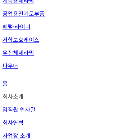
계측용세라믹
공업용전기로부품
훼럴·라이너
저항보호케이스
유전체세라믹
파우더
홈
회사소개
임직원 인사말
회사연혁
사업장 소개